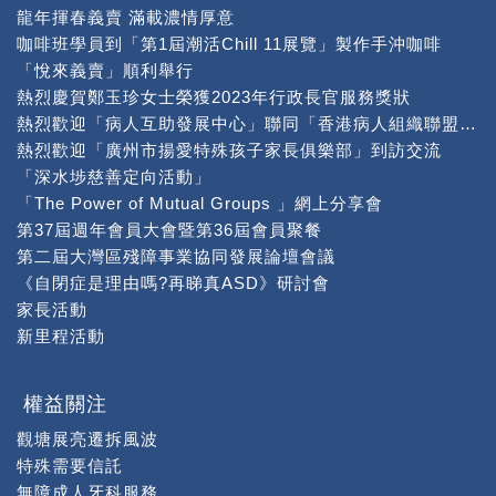
龍年揮春義賣 滿載濃情厚意
咖啡班學員到「第1屆潮活Chill 11展覽」製作手沖咖啡
「悅來義賣」順利舉行
熱烈慶賀鄭玉珍女士榮獲2023年行政長官服務獎狀
熱烈歡迎「病人互助發展中心」聯同「香港病人組織聯盟」到本中心交流
熱烈歡迎「廣州市揚愛特殊孩子家長俱樂部」到訪交流
「深水埗慈善定向活動」
「The Power of Mutual Groups 」網上分享會
第37屆週年會員大會暨第36屆會員聚餐
第二屆大灣區殘障事業協同發展論壇會議
《自閉症是理由嗎?再睇真ASD》研討會
家長活動
新里程活動
權益關注
觀塘展亮遷拆風波
特殊需要信託
無障成人牙科服務