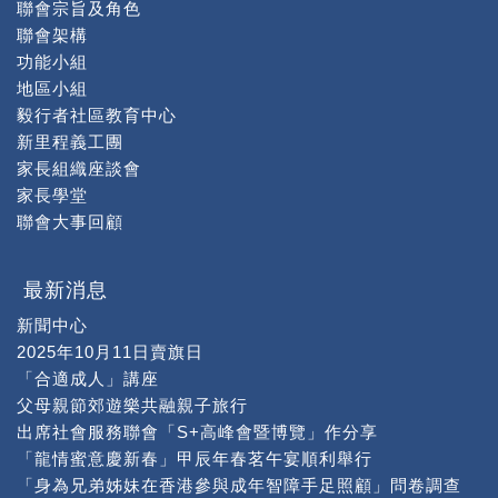
聯會宗旨及角色
聯會架構
功能小組
地區小組
毅行者社區教育中心
新里程義工團
家長組織座談會
家長學堂
聯會大事回顧
最新消息
新聞中心
2025年10月11日賣旗日
「合適成人」講座
父母親節郊遊樂共融親子旅行
出席社會服務聯會「S+高峰會暨博覽」作分享
「龍情蜜意慶新春」甲辰年春茗午宴順利舉行
「身為兄弟姊妹在香港參與成年智障手足照顧」問卷調查