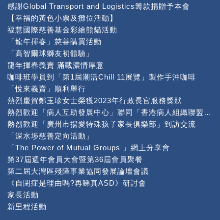
感謝Global Transport and Logistics籌款捐贈予本會
【幸福的黃色小票及攤位活動】
福慧國際慈善基金彩繪熊貓活動
「龍年揮春」慈善購買活動
「高智爾球獅友初體驗」
龍年揮春義賣 滿載濃情厚意
咖啡班學員到「第1屆潮活Chill 11展覽」製作手沖咖啡
「悅來義賣」順利舉行
熱烈慶賀鄭玉珍女士榮獲2023年行政長官服務獎狀
熱烈歡迎「病人互助發展中心」聯同「香港病人組織聯盟」到本中心交流
熱烈歡迎「廣州市揚愛特殊孩子家長俱樂部」到訪交流
「深水埗慈善定向活動」
「The Power of Mutual Groups 」網上分享會
第37屆週年會員大會暨第36屆會員聚餐
第二屆大灣區殘障事業協同發展論壇會議
《自閉症是理由嗎?再睇真ASD》研討會
家長活動
新里程活動