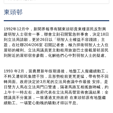
東頭邨
1992年12月中，新聞界報導有關東頭邨貴東樓居民反對興
建弱智人士宿舍一事，聯會立刻召開緊急幹事會，決定18日
到立法局請願，更於26日以「弱智人士權益不容踐踏」主
題，在社聯204/206室 召開記者會，極力捍衛弱智人士入住
屋邨的權利。立法局議員更主動租用旅遊巴士接載屋邨居民
到附近的屋邨宿舍參觀，化解他們心中對弱智人士的疑慮。
1993 年2月，當農曆新年假期過後，地盤工人擬繼續動工，
不料又遭邨民集體干預，且形勢較前更兇更猛，帶有勢不回
轉局面。政府決定於3月尾的立法局會議中作最後 安排。是
日雙方人馬在立法局門口雙邊，隔著馬路互相搖旗吶喊，約
上午十一時左右，政府代表在立法局高聲宣佈會議結果：全
體議員不分黨派，一致通過支持政府 在東頭邨原有地盤繼
續動工。一埸驚心動魄的騷動才得以平息。