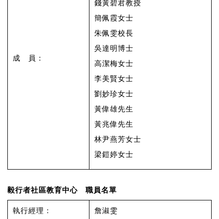
錢黃碧君教授
簡佩霞女士
朱佩雯校長
吳達明博士
成 員：
高潔梅女士
李美賢女士
劉妙珍女士
黃偉雄先生
黃兆偉先生
林尹燕芳女士
梁鎧婷女士
毅行者社區教育中心 職員名單
執行經理：
詹淑雯