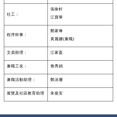
張偉軒
社工：
江寶華
鄭家琳
程序幹事：
黃麗娜(兼職)
文員助理：
江家盈
兼職工友：
詹秀娟
兼職活動助理：
鄭泳珊
展覽及社區教育助理
朱俊安