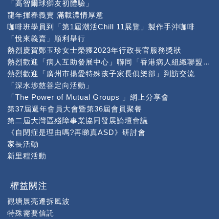
「高智爾球獅友初體驗」
龍年揮春義賣 滿載濃情厚意
咖啡班學員到「第1屆潮活Chill 11展覽」製作手沖咖啡
「悅來義賣」順利舉行
熱烈慶賀鄭玉珍女士榮獲2023年行政長官服務獎狀
熱烈歡迎「病人互助發展中心」聯同「香港病人組織聯盟」到本中心交流
熱烈歡迎「廣州市揚愛特殊孩子家長俱樂部」到訪交流
「深水埗慈善定向活動」
「The Power of Mutual Groups 」網上分享會
第37屆週年會員大會暨第36屆會員聚餐
第二屆大灣區殘障事業協同發展論壇會議
《自閉症是理由嗎?再睇真ASD》研討會
家長活動
新里程活動
權益關注
觀塘展亮遷拆風波
特殊需要信託