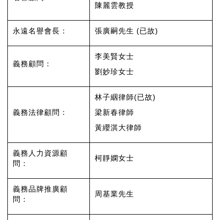
陳麗雲教授
永遠名譽會長：
張廣嗣先生 (已故)
李美賢女士
義務顧問：
劉妙珍女士
林子絪律師(已故)
義務法律顧問：
梁新春律師
黃纓淇大律師
義務人力資源顧
柯靜嫻女士
問：
義務品牌推廣顧
周基業先生
問：