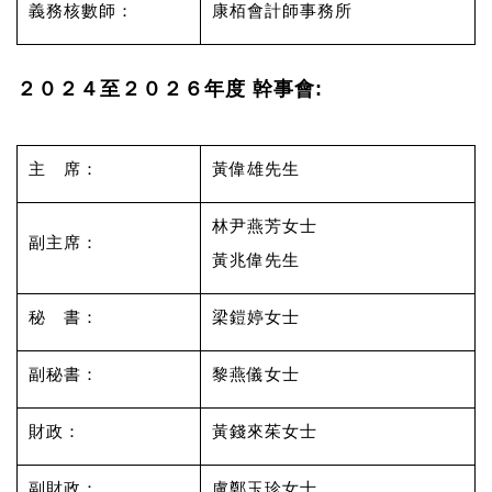
義務核數師：
康栢會計師事務所
２０２４至２０２６年度 幹事會:
主 席：
黃偉雄先生
林尹燕芳女士
副主席：
黃兆偉先生
秘 書：
梁鎧婷女士
副秘書：
黎燕儀女士
財政：
黃錢來茱女士
副財政：
盧鄭玉珍女士