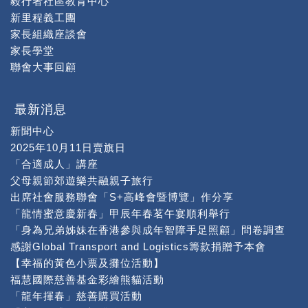
毅行者社區教育中心
新里程義工團
家長組織座談會
家長學堂
聯會大事回顧
最新消息
新聞中心
2025年10月11日賣旗日
「合適成人」講座
父母親節郊遊樂共融親子旅行
出席社會服務聯會「S+高峰會暨博覽」作分享
「龍情蜜意慶新春」甲辰年春茗午宴順利舉行
「身為兄弟姊妹在香港參與成年智障手足照顧」問卷調查
感謝Global Transport and Logistics籌款捐贈予本會
【幸福的黃色小票及攤位活動】
福慧國際慈善基金彩繪熊貓活動
「龍年揮春」慈善購買活動