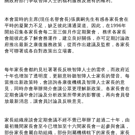
關政府部門爭取智障人士的福利服務及應有的權利。
本會當時的主席(現任名譽會長)張廣嗣先生有感各家長會在
平時的凝聚力不足，缺乏彼此溝通渠道。因此，在1996年
開始召集各家長會每二至三個月作定期聚會， 務求各家長
會能彼此多了解會務運作，建立良好關係，亦可定期討論政
府推出最新之康復服務政策，從而作出建議及監察，各家長
會可聯署或各自對政策出立場書。
每年家長會都約見社署署長反映智障人士的需求，而政府近
十年也增加了透明度，更願意聆聽智障人士家長的聲音。每
當推出新政策時，會諮詢各康復機構及智障人士家長的意
見，同時亦會舉辦簡介會讓公眾更理解新政策。各家長會在
定期會議中會討論及分析政策所帶來的影響後，再向會員發
放最新消息，讓會員討論及反映意見。
家長組織座談會定期會議不經不覺已舉辦了超過二十年，由
最初幾間家長會至今已增加至十六間家長會一起參與會議，
部份家長會屬自助組織，部份則屬機構轄下的家長會。家長