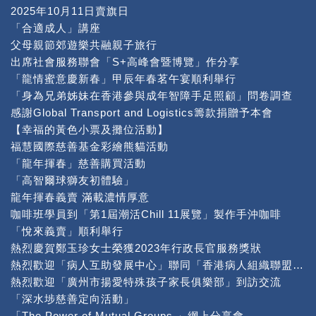
2025年10月11日賣旗日
「合適成人」講座
父母親節郊遊樂共融親子旅行
出席社會服務聯會「S+高峰會暨博覽」作分享
「龍情蜜意慶新春」甲辰年春茗午宴順利舉行
「身為兄弟姊妹在香港參與成年智障手足照顧」問卷調查
感謝Global Transport and Logistics籌款捐贈予本會
【幸福的黃色小票及攤位活動】
福慧國際慈善基金彩繪熊貓活動
「龍年揮春」慈善購買活動
「高智爾球獅友初體驗」
龍年揮春義賣 滿載濃情厚意
咖啡班學員到「第1屆潮活Chill 11展覽」製作手沖咖啡
「悅來義賣」順利舉行
熱烈慶賀鄭玉珍女士榮獲2023年行政長官服務獎狀
熱烈歡迎「病人互助發展中心」聯同「香港病人組織聯盟」到本中心交流
熱烈歡迎「廣州市揚愛特殊孩子家長俱樂部」到訪交流
「深水埗慈善定向活動」
「The Power of Mutual Groups 」網上分享會