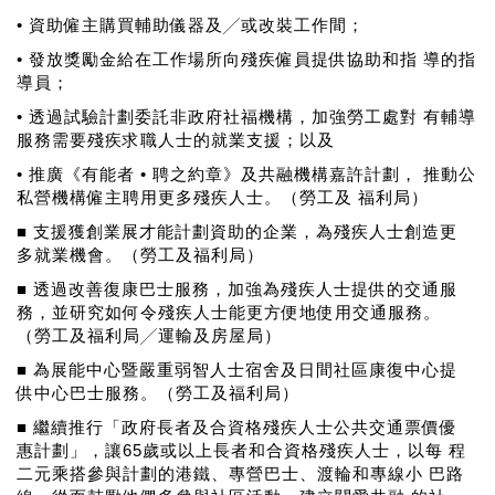
• 資助僱主購買輔助儀器及╱或改裝工作間；
• 發放獎勵金給在工作場所向殘疾僱員提供協助和指 導的指
導員；
• 透過試驗計劃委託非政府社福機構，加強勞工處對 有輔導
服務需要殘疾求職人士的就業支援；以及
• 推廣《有能者 • 聘之約章》及共融機構嘉許計劃， 推動公
私營機構僱主聘用更多殘疾人士。（勞工及 福利局）
■ 支援獲創業展才能計劃資助的企業，為殘疾人士創造更
多就業機會。（勞工及福利局）
■ 透過改善復康巴士服務，加強為殘疾人士提供的交通服
務，並研究如何令殘疾人士能更方便地使用交通服務。
（勞工及福利局╱運輸及房屋局）
■ 為展能中心暨嚴重弱智人士宿舍及日間社區康復中心提
供中心巴士服務。（勞工及福利局）
■ 繼續推行「政府長者及合資格殘疾人士公共交通票價優
惠計劃」，讓65歲或以上長者和合資格殘疾人士，以每 程
二元乘搭參與計劃的港鐵、專營巴士、渡輪和專線小 巴路