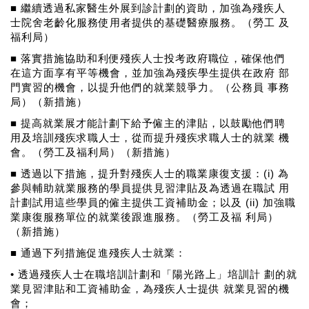
■ 繼續透過私家醫生外展到診計劃的資助，加強為殘疾人
士院舍老齡化服務使用者提供的基礎醫療服務。（勞工 及
福利局）
■ 落實措施協助和利便殘疾人士投考政府職位，確保他們
在這方面享有平等機會，並加強為殘疾學生提供在政府 部
門實習的機會，以提升他們的就業競爭力。（公務員 事務
局）（新措施）
■ 提高就業展才能計劃下給予僱主的津貼，以鼓勵他們聘
用及培訓殘疾求職人士，從而提升殘疾求職人士的就業 機
會。（勞工及福利局）（新措施）
■ 透過以下措施，提升對殘疾人士的職業康復支援：(i) 為
參與輔助就業服務的學員提供見習津貼及為透過在職試 用
計劃試用這些學員的僱主提供工資補助金；以及 (ii) 加強職
業康復服務單位的就業後跟進服務。（勞工及福 利局）
（新措施）
■ 通過下列措施促進殘疾人士就業：
• 透過殘疾人士在職培訓計劃和「陽光路上」培訓計 劃的就
業見習津貼和工資補助金，為殘疾人士提供 就業見習的機
會；