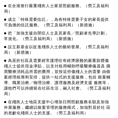
■ 在全港推行嚴重殘疾人士家居照顧服務。（勞工及福利
局）
■ 成立「特殊需要信託」，為有特殊需要子女的家長提供
可負擔的信託服務。（勞工及福利局）（新措施）
■ 把「加強支援自閉症人士及其家長╱照顧者先導計劃」
常規化。（勞工及福利局）（新措施）
■ 設立新基金以促進殘疾人士的藝術發展。（勞工及福利
局）（新措施）
■ 為居於社區及需要經常護理但有經濟困難的嚴重肢體傷
殘人士提供現金津貼，以支付租用輔助呼吸醫療儀器及 購
買醫療消耗品所需的費用，並按這些傷殘人士的需要 由個
案經理統籌和安排，提供一站式的支援服務，包括 個案輔
導、職業治療╱物理治療、護理服務及經濟支援 服務等，
讓他們可以持續留在社區生活，融入社會。 （勞工及福利
局）
■ 在殘疾人士地區支援中心增加日間照顧服務名額及加強
外展服務，繼續以個案管理的服務模式，加強對居於社 區
的老齡化殘疾人士的支援。（勞工及福利局）