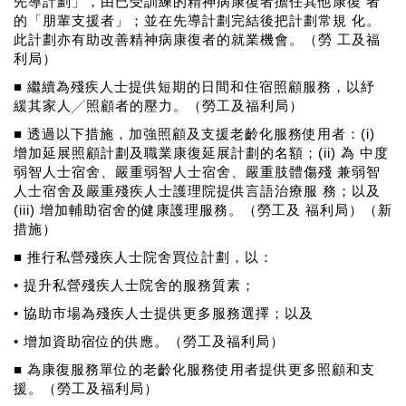
先導計劃」，由已受訓練的精神病康復者擔任其他康復 者
的「朋輩支援者」；並在先導計劃完結後把計劃常規 化。
此計劃亦有助改善精神病康復者的就業機會。（勞 工及福
利局）
■ 繼續為殘疾人士提供短期的日間和住宿照顧服務，以紓
緩其家人╱照顧者的壓力。（勞工及福利局）
■ 透過以下措施，加強照顧及支援老齡化服務使用者：(i)
增加延展照顧計劃及職業康復延展計劃的名額；(ii) 為 中度
弱智人士宿舍、嚴重弱智人士宿舍、嚴重肢體傷殘 兼弱智
人士宿舍及嚴重殘疾人士護理院提供言語治療服 務；以及
(iii) 增加輔助宿舍的健康護理服務。（勞工及 福利局）（新
措施）
■ 推行私營殘疾人士院舍買位計劃，以：
• 提升私營殘疾人士院舍的服務質素；
• 協助市場為殘疾人士提供更多服務選擇；以及
• 增加資助宿位的供應。（勞工及福利局）
■ 為康復服務單位的老齡化服務使用者提供更多照顧和支
援。（勞工及福利局）