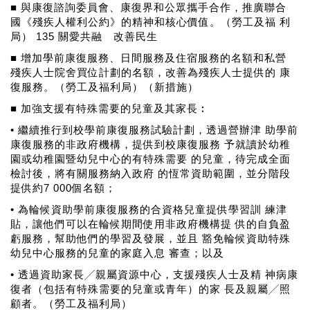
■ 與康復諮詢委員會、康復界和公眾攜手合作，推廣聯合
國《殘疾人權利公約》的精神和核心價值。（勞工及福 利
局） 135 關愛共融 改善民生
■ 增加學前康復服務、日間服務及住宿服務的名額和私營
殘疾人士院舍買位計劃的名額，改善為殘疾人士提供的 康
復服務。（勞工及福利局）（新措施）
■ 加強支援有特殊需要的兒童及其家長︰
• 繼續推行到校學前康復服務試驗計劃，透過營辦津 助學前
康復服務的非政府機構，提供到校康復服務 予就讀於幼稚
園或幼稚園暨幼兒中心的有特殊需要 的兒童，待完成全面
檢討後，將有關服務納入政府 的恆常資助範圍，並分階段
提供約7 000個名額；
• 為輪候資助學前康復服務的合資格兒童提供學習訓 練津
貼，讓他們可以在輪候期間使用非政府機構提 供的自負盈
虧服務，幫助他們的學習及發展，並且 豁免輪候資助特殊
幼兒中心服務的兒童的家庭入息 審查；以及
• 透過資助家長╱親屬資源中心，支援殘疾人士及精 神病康
復者（包括有特殊需要的兒童或青年）的家 長及親屬╱照
顧者。（勞工及福利局）