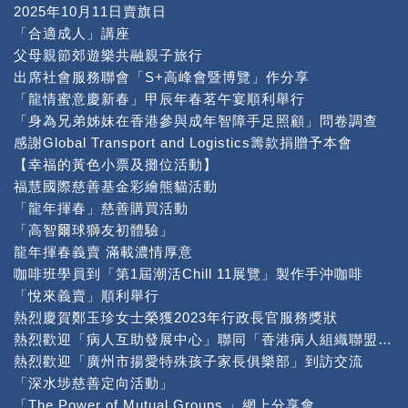
2025年10月11日賣旗日
「合適成人」講座
父母親節郊遊樂共融親子旅行
出席社會服務聯會「S+高峰會暨博覽」作分享
「龍情蜜意慶新春」甲辰年春茗午宴順利舉行
「身為兄弟姊妹在香港參與成年智障手足照顧」問卷調查
感謝Global Transport and Logistics籌款捐贈予本會
【幸福的黃色小票及攤位活動】
福慧國際慈善基金彩繪熊貓活動
「龍年揮春」慈善購買活動
「高智爾球獅友初體驗」
龍年揮春義賣 滿載濃情厚意
咖啡班學員到「第1屆潮活Chill 11展覽」製作手沖咖啡
「悅來義賣」順利舉行
熱烈慶賀鄭玉珍女士榮獲2023年行政長官服務獎狀
熱烈歡迎「病人互助發展中心」聯同「香港病人組織聯盟」到本中心交流
熱烈歡迎「廣州市揚愛特殊孩子家長俱樂部」到訪交流
「深水埗慈善定向活動」
「The Power of Mutual Groups 」網上分享會