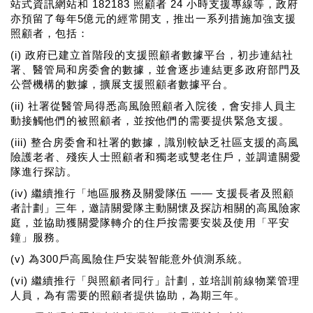
站式資訊網站和 182183 照顧者 24 小時支援專線等，政府
亦預留了每年5億元的經常開支，推出一系列措施加強支援
照顧者，包括：
(i) 政府已建立首階段的支援照顧者數據平台，初步連結社
署、醫管局和房委會的數據，並會逐步連結更多政府部門及
公營機構的數據，擴展支援照顧者數據平台。
(ii) 社署從醫管局得悉高風險照顧者入院後，會安排人員主
動接觸他們的被照顧者，並按他們的需要提供緊急支援。
(iii) 整合房委會和社署的數據，識別較缺乏社區支援的高風
險護老者、殘疾人士照顧者和獨老或雙老住戶，並調遣關愛
隊進行探訪。
(iv) 繼續推行「地區服務及關愛隊伍 —— 支援長者及照顧
者計劃」三年，邀請關愛隊主動關懷及探訪相關的高風險家
庭，並協助獲關愛隊轉介的住戶按需要安裝及使用「平安
鐘」服務。
(v) 為300戶高風險住戶安裝智能意外偵測系統。
(vi) 繼續推行「與照顧者同行」計劃，並培訓前線物業管理
人員，為有需要的照顧者提供協助，為期三年。