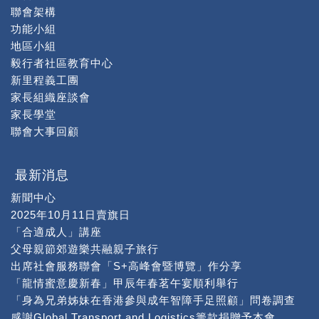
聯會架構
功能小組
地區小組
毅行者社區教育中心
新里程義工團
家長組織座談會
家長學堂
聯會大事回顧
最新消息
新聞中心
2025年10月11日賣旗日
「合適成人」講座
父母親節郊遊樂共融親子旅行
出席社會服務聯會「S+高峰會暨博覽」作分享
「龍情蜜意慶新春」甲辰年春茗午宴順利舉行
「身為兄弟姊妹在香港參與成年智障手足照顧」問卷調查
感謝Global Transport and Logistics籌款捐贈予本會