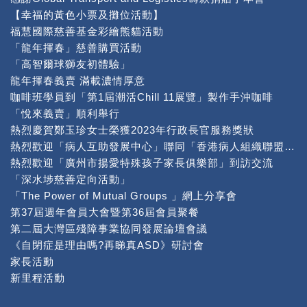
【幸福的黃色小票及攤位活動】
福慧國際慈善基金彩繪熊貓活動
「龍年揮春」慈善購買活動
「高智爾球獅友初體驗」
龍年揮春義賣 滿載濃情厚意
咖啡班學員到「第1屆潮活Chill 11展覽」製作手沖咖啡
「悅來義賣」順利舉行
熱烈慶賀鄭玉珍女士榮獲2023年行政長官服務獎狀
熱烈歡迎「病人互助發展中心」聯同「香港病人組織聯盟」到本中心交流
熱烈歡迎「廣州市揚愛特殊孩子家長俱樂部」到訪交流
「深水埗慈善定向活動」
「The Power of Mutual Groups 」網上分享會
第37屆週年會員大會暨第36屆會員聚餐
第二屆大灣區殘障事業協同發展論壇會議
《自閉症是理由嗎?再睇真ASD》研討會
家長活動
新里程活動